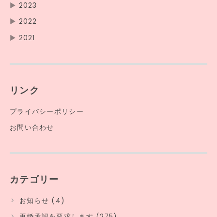
▶
2023
▶
2022
▶
2021
リンク
プライバシーポリシー
お問い合わせ
カテゴリー
お知らせ (4)
再婚承認を要求します (275)