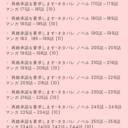
再婚承認を要求します-ネタバレ ノベル 170話～179話
マンガ 171話～181話 (10)
再婚承認を要求します-ネタバレ ノベル 180話～189話
マンガ 180話～185話 (10)
再婚承認を要求します-ネタバレ ノベル 190話～199話
マンガ 183、185～189話 (11)
再婚承認を要求します-ネタバレ ノベル 200話～209話
マンガ 190話～198話 (10)
再婚承認を要求します-ネタバレ ノベル 210話～219話
マンガ 199話～209話 (10)
再婚承認を要求します-ネタバレ ノベル 220話～229話
マンガ 209話～216話 (10)
再婚承認を要求します-ネタバレ ノベル 230話～239話
マンガ 216話～225話 (10)
再婚承認を要求します-ネタバレ ノベル 240話～249話
マンガ 225話～234話 (10)
再婚承認を要求します-ネタバレ ノベル 250話～259話
マンガ 234話～240話 242話～244話 (10)