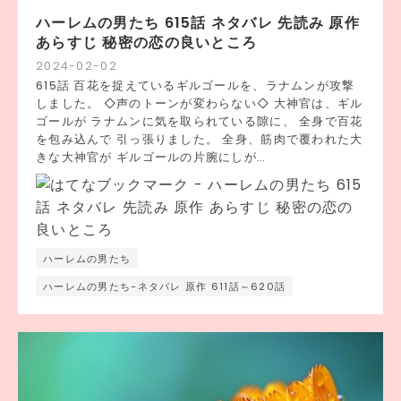
ハーレムの男たち 615話 ネタバレ 先読み 原作
あらすじ 秘密の恋の良いところ
2024
-
02
-
02
615話 百花を捉えているギルゴールを、ラナムンが攻撃
しました。 ◇声のトーンが変わらない◇ 大神官は、ギル
ゴールが ラナムンに気を取られている隙に、 全身で百花
を包み込んで 引っ張りました。 全身、筋肉で覆われた大
きな大神官が ギルゴールの片腕にしが…
ハーレムの男たち
ハーレムの男たち-ネタバレ 原作 611話～620話