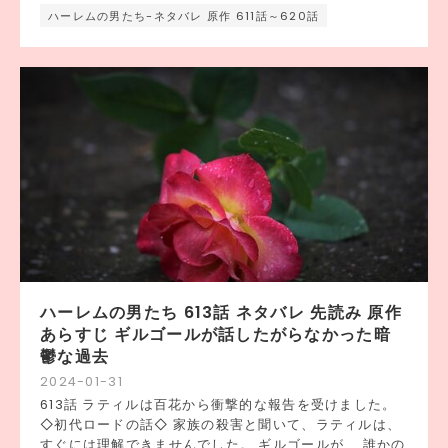
ハーレムの男たち-ネタバレ 原作 611話～620話
ハーレムの男たち 613話 ネタバレ 先読み 原作
あらすじ ギルゴールが話したがらなかった暗
鬱な過去
2024
-
01
-
31
613話 ラティルは百花から衝撃的な報告を受けました。
◇初代ロードの話◇ 家族の殺害と聞いて、ラティルは、
すぐには理解できませんでした。 ギルゴールが、 誰かの