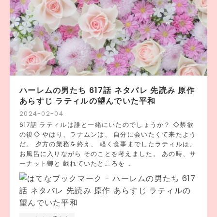
ハーレムの男たち 617話 ネタバレ 先読み 原作
あらすじ ラティルの望んでいた平和
2024
-
02
-
04
617話 ラティルは誰と一緒にいたのでしょうか？ ◇禁欲
の後◇ やはり、ラナムンは、 自分に会いたくて来たよう
だ。 夕方の業務を終え、 軽く食事までしたラティルは、
お風呂に入りながら そのことを考えました。 あの時、サ
ーナット卿と 戯れていたところを …