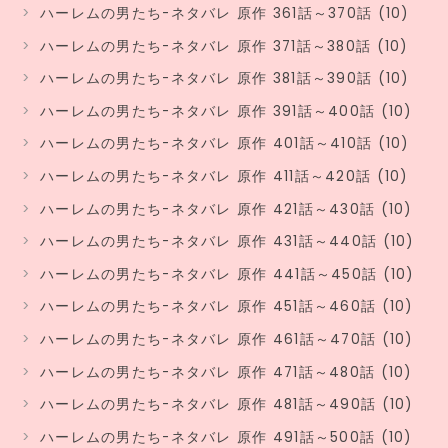
ハーレムの男たち-ネタバレ 原作 361話～370話 (10)
ハーレムの男たち-ネタバレ 原作 371話～380話 (10)
ハーレムの男たち-ネタバレ 原作 381話～390話 (10)
ハーレムの男たち-ネタバレ 原作 391話～400話 (10)
ハーレムの男たち-ネタバレ 原作 401話～410話 (10)
ハーレムの男たち-ネタバレ 原作 411話～420話 (10)
ハーレムの男たち-ネタバレ 原作 421話～430話 (10)
ハーレムの男たち-ネタバレ 原作 431話～440話 (10)
ハーレムの男たち-ネタバレ 原作 441話～450話 (10)
ハーレムの男たち-ネタバレ 原作 451話～460話 (10)
ハーレムの男たち-ネタバレ 原作 461話～470話 (10)
ハーレムの男たち-ネタバレ 原作 471話～480話 (10)
ハーレムの男たち-ネタバレ 原作 481話～490話 (10)
ハーレムの男たち-ネタバレ 原作 491話～500話 (10)