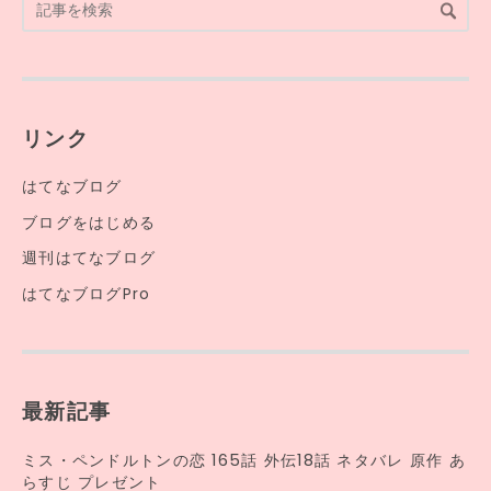
リンク
はてなブログ
ブログをはじめる
週刊はてなブログ
はてなブログPro
最新記事
ミス・ペンドルトンの恋 165話 外伝18話 ネタバレ 原作 あ
らすじ プレゼント