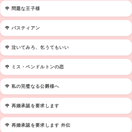
🌹 問題な王子様
🌹 バスティアン
🌹 泣いてみろ、乞うてもいい
🌹 ミス・ペンドルトンの恋
🌹 私の完璧なる公爵様へ
🌹 再婚承認を要求します
🌹 再婚承認を要求します 外伝