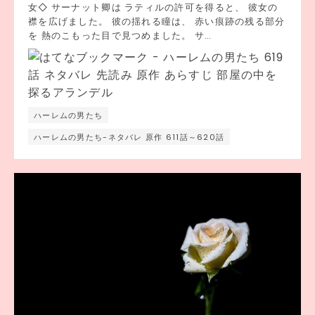
女◇ サーナット卿は ラティルの許可を得ると、 彼女の
襟を広げました。 彼の揺れる瞳は、 赤い痕跡の残る部分
を 熱のこもった目で見つめました。 サ…
ハーレムの男たち
ハーレムの男たち-ネタバレ 原作 611話～620話