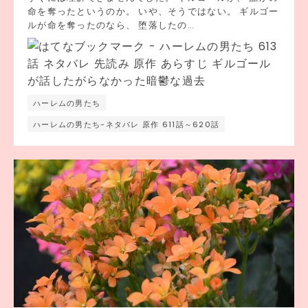
命を奪ったというのか。 いや、そうではない。 ギルゴー
ルが命を奪ったのなら、 堕落したの…
ハーレムの男たち
ハーレムの男たち-ネタバレ 原作 611話～620話