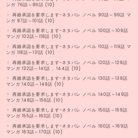
ンガ 76話～86話 (10)
再婚承認を要求します-ネタバレ ノベル 90話～99話 マ
ンガ 87話～101話 (10)
再婚承認を要求します-ネタバレ ノベル 100話～109話
マンガ 102話～118話 (10)
再婚承認を要求します-ネタバレ ノベル 110話～119話 マ
ンガ 118話～131話 (10)
再婚承認を要求します-ネタバレ ノベル 120話～129話
マンガ 132話～141話 、144話 (10)
再婚承認を要求します-ネタバレ ノベル 130話～139話
マンガ 140話～149話 (10)
再婚承認を要求します-ネタバレ ノベル 140話～149話
マンガ 148話～156話 (10)
再婚承認を要求します-ネタバレ ノベル 150話～159話
マンガ 155話～163話 (10)
再婚承認を要求します-ネタバレ ノベル 160話～169話
マンガ 163話～170話 (10)