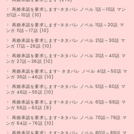
再婚承認を要求します-ネタバレ ノベル 1話～10話 マン
ガ1話～10話 (10)
再婚承認を要求します-ネタバレ ノベル 11話～20話 マ
ンガ 11話～17話 (10)
再婚承認を要求します-ネタバレ ノベル 21話～30話 マ
ンガ 17話～26話 (10)
再婚承認を要求します-ネタバレ ノベル 31話～40話 マ
ンガ 27話～36話 (10)
再婚承認を要求します- ネタバレ ノベル 41話～50話 マ
ンガ 36話～46話 (10)
再婚承認を要求します-ネタバレ ノベル 51話～60話 マ
ンガ 46話～55話 (10)
再婚承認を要求します-ネタバレ ノベル 61話～69話 マ
ンガ 56話～63話 (9)
再婚承認を要求します-ネタバレ ノベル 70話～79話 マ
ンガ 64話～76話 (10)
再婚承認を要求します-ネタバレ ノベル 80話～89話 マ