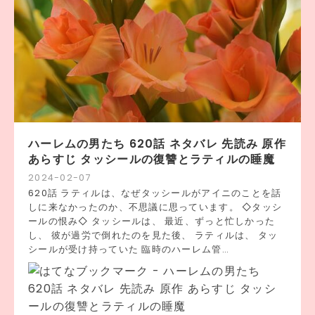
ハーレムの男たち 620話 ネタバレ 先読み 原作
あらすじ タッシールの復讐とラティルの睡魔
2024
-
02
-
07
620話 ラティルは、なぜタッシールがアイニのことを話
しに来なかったのか、不思議に思っています。 ◇タッシ
ールの恨み◇ タッシールは、 最近、ずっと忙しかった
し、 彼が過労で倒れたのを見た後、 ラティルは、 タッ
シールが受け持っていた 臨時のハーレム管…