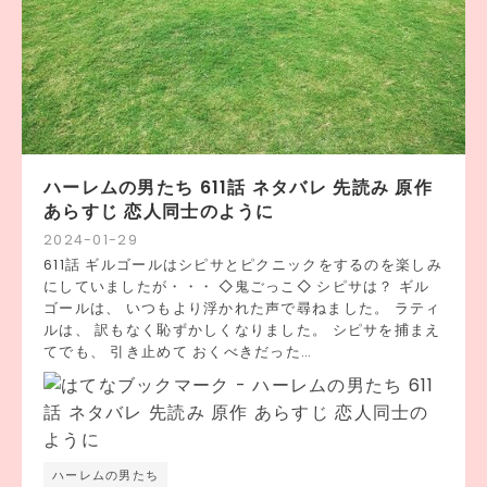
ハーレムの男たち 611話 ネタバレ 先読み 原作
あらすじ 恋人同士のように
2024
-
01
-
29
611話 ギルゴールはシピサとピクニックをするのを楽しみ
にしていましたが・・・ ◇鬼ごっこ◇ シピサは？ ギル
ゴールは、 いつもより浮かれた声で尋ねました。 ラティ
ルは、 訳もなく恥ずかしくなりました。 シピサを捕まえ
てでも、 引き止めて おくべきだった…
ハーレムの男たち