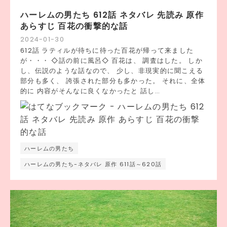
ハーレムの男たち 612話 ネタバレ 先読み 原作
あらすじ 百花の衝撃的な話
2024
-
01
-
30
612話 ラティルが待ちに待った百花が帰って来ました
が・・・ ◇話の前に風呂◇ 百花は、 調査はした。 しか
し、伝説のような話なので、 少し、非現実的に聞こえる
部分も多く、 誇張された部分も多かった。 それに、全体
的に 内容がそんなに良くなかったと 話し…
ハーレムの男たち
ハーレムの男たち-ネタバレ 原作 611話～620話