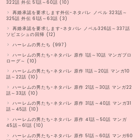
322話 外伝 51話～60話 (10)
再婚承認を要求します外伝-ネタバレ ノベル 323話～
325話 外伝 61話～63話 (3)
再婚承認を要求します-ネタバレ ノベル326話～337話
ソビエシュの回帰 (12)
ハーレムの男たち (997)
ハーレムの男たち-ネタバレ 原作 1話～10話 マンガプロ
ローグ～ (10)
ハーレムの男たち-ネタバレ 原作 11話～20話 マンガ10
話～22話 (10)
ハーレムの男たち-ネタバレ 原作 21話～30話 マンガ22
話～33話 (10)
ハーレムの男たち-ネタバレ 原作 31話～40話 マンガ31
話～45話 (10)
ハーレムの男たち-ネタバレ 原作 41話～50話 マンガ
45話～61話 (10)
ハーレムの男たち-ネタバレ 原作 51話～60話 マンガ60