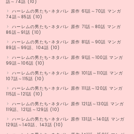
話～74話 (10)
ハーレムの男たち-ネタバレ 原作 61話～70話 マンガ
74話～85話 (10)
ハーレムの男たち-ネタバレ 原作 71話～80話 マンガ
86話～91話 (10)
ハーレムの男たち-ネタバレ 原作 81話～90話 マンガ
89話～99話、104話 (10)
ハーレムの男たち-ネタバレ 原作 91話～100話 マンガ
99話～106話 (10)
ハーレムの男たち-ネタバレ 原作 101話～110話 マンガ
107話～115話 (10)
ハーレムの男たち-ネタバレ 原作 111話～120話 マンガ
115話～121話 (10)
ハーレムの男たち-ネタバレ 原作 121話～130話 マンガ
119話、121話～129話 (10)
ハーレムの男たち-ネタバレ 原作 131話～140話 マンガ
129話～140話、143話 (10)